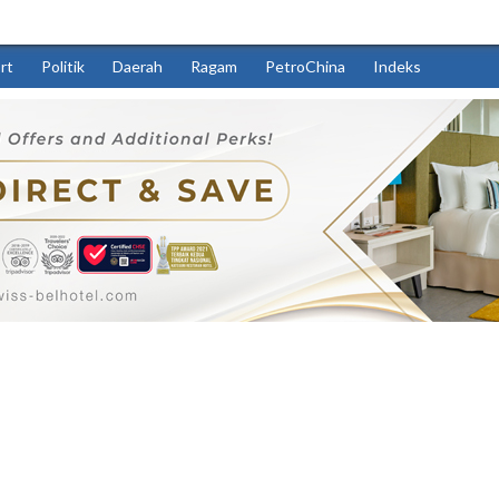
rt
Politik
Daerah
Ragam
PetroChina
Indeks