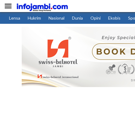

Lensa
Hukrim
Nasional
Dunia
Opini
Ekobis
Spo