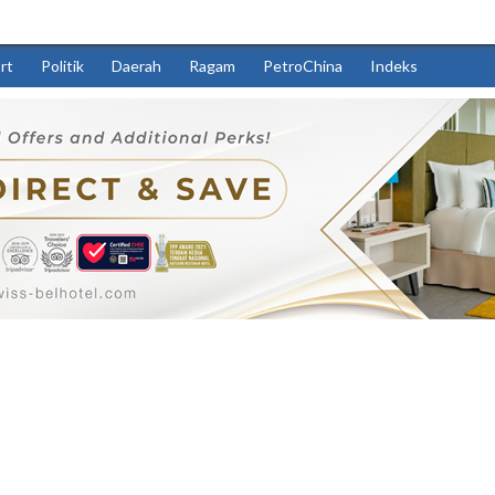
rt
Politik
Daerah
Ragam
PetroChina
Indeks