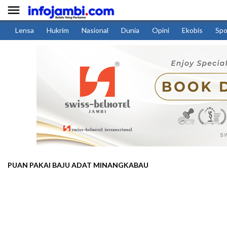

Lensa
Hukrim
Nasional
Dunia
Opini
Ekobis
Spo
PUAN PAKAI BAJU ADAT MINANGKABAU