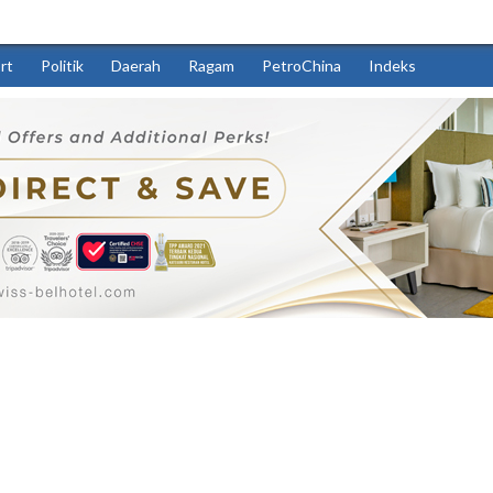
rt
Politik
Daerah
Ragam
PetroChina
Indeks