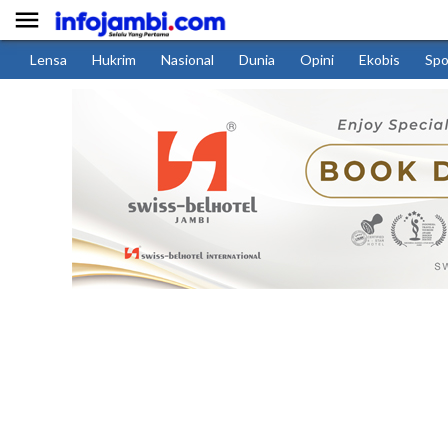

Lensa
Hukrim
Nasional
Dunia
Opini
Ekobis
Spo