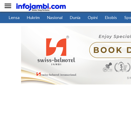

Lensa
Hukrim
Nasional
Dunia
Opini
Ekobis
Spo