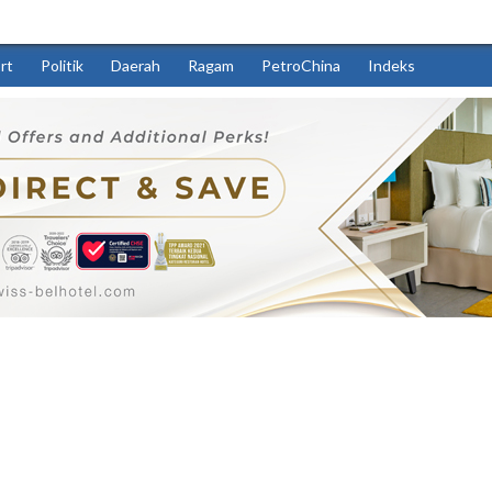
rt
Politik
Daerah
Ragam
PetroChina
Indeks