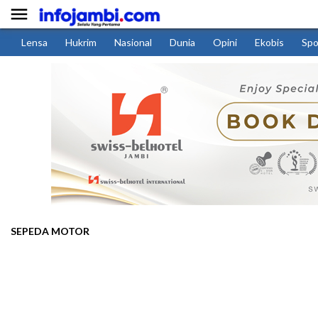

Lensa
Hukrim
Nasional
Dunia
Opini
Ekobis
Spo
SEPEDA MOTOR