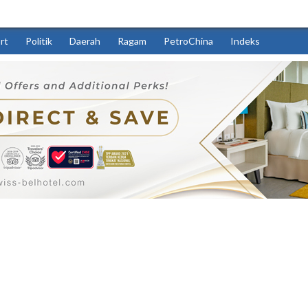
rt
Politik
Daerah
Ragam
PetroChina
Indeks