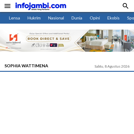


Lensa
Hukrim
Nasional
Dunia
Opini
Ekobis
Spo
SOPHIA WATTIMENA
Sabtu, 8 Agustus 2026