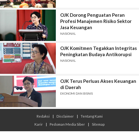
OJK Dorong Penguatan Peran
Profesi Manajemen Risiko Sektor
Jasa Keuangan
NASIONAL
OJK Komitmen Tegakkan Integritas
Peningkatan Budaya Antikorupsi
NASIONAL
OJK Terus Perluas Akses Keuangan
di Daerah
EKONOMI DAN BISNIS
Redaksi
|
Disclaimer
|
Tentang Kami
Karir
|
Pedoman Media Siber
|
Sitemap
© 2026 Infojambi.com - All Rights Reserved.