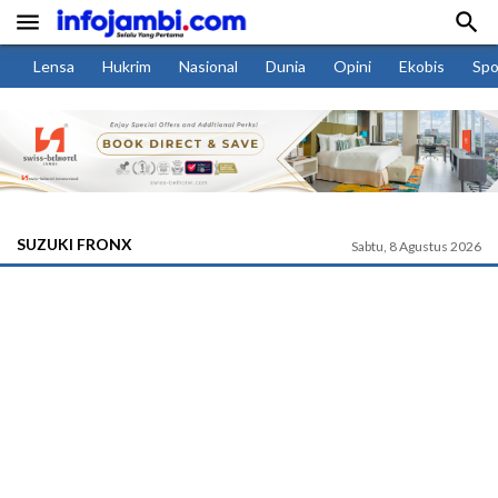


Lensa
Hukrim
Nasional
Dunia
Opini
Ekobis
Spo
SUZUKI FRONX
Sabtu, 8 Agustus 2026