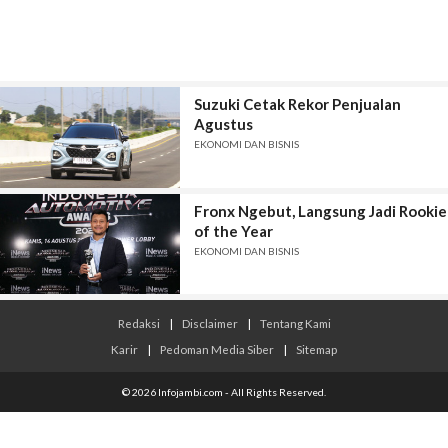
Suzuki Cetak Rekor Penjualan
Agustus
EKONOMI DAN BISNIS
Fronx Ngebut, Langsung Jadi Rookie
of the Year
EKONOMI DAN BISNIS
Redaksi
|
Disclaimer
|
Tentang Kami
Karir
|
Pedoman Media Siber
|
Sitemap
© 2026 Infojambi.com - All Rights Reserved.