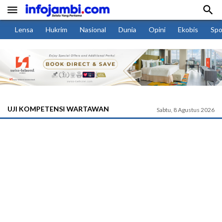


Lensa
Hukrim
Nasional
Dunia
Opini
Ekobis
Spo
UJI KOMPETENSI WARTAWAN
Sabtu, 8 Agustus 2026