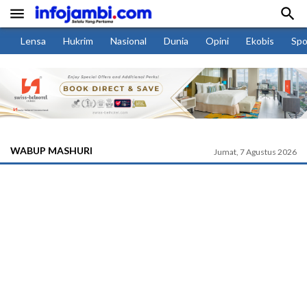


Lensa
Hukrim
Nasional
Dunia
Opini
Ekobis
Spo
WABUP MASHURI
Jumat, 7 Agustus 2026