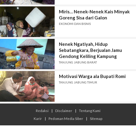
Miris… Nenek-Nenek Kais Minyak
Goreng Sisa dari Galon
EKONOMI DAN BISNIS
Nenek Ngatiyah, Hidup
Sebatangkara, Berjualan Jamu
Gendong Keliling Kampung
TANJUNG JABUNG BARAT
Motivasi Warga ala Bupati Romi
TANJUNG JABUNG TIMUR
Redaksi
|
Disclaimer
|
Tentang Kami
Karir
|
Pedoman Media Siber
|
Sitemap
© 2026 Infojambi.com - All Rights Reserved.