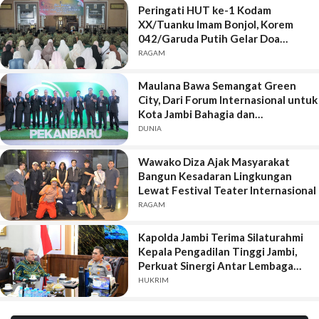
Peringati HUT ke-1 Kodam
XX/Tuanku Imam Bonjol, Korem
042/Garuda Putih Gelar Doa
Bersama
RAGAM
Maulana Bawa Semangat Green
City, Dari Forum Internasional untuk
Kota Jambi Bahagia dan
Berkelanjutan
DUNIA
Wawako Diza Ajak Masyarakat
Bangun Kesadaran Lingkungan
Lewat Festival Teater Internasional
RAGAM
Kapolda Jambi Terima Silaturahmi
Kepala Pengadilan Tinggi Jambi,
Perkuat Sinergi Antar Lembaga
Penegak Hukum
HUKRIM