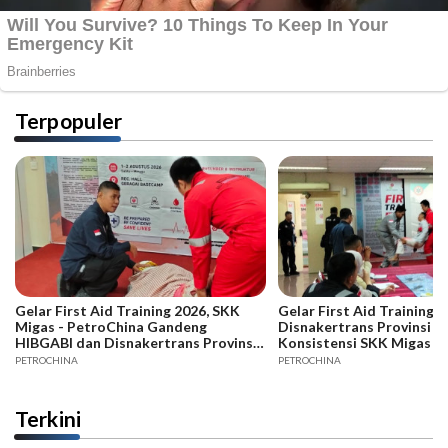
Terpopuler
Gelar First Aid Training 2026, SKK
Gelar First Aid Training B
Migas - PetroChina Gandeng
Disnakertrans Provinsi Ja
HIBGABI dan Disnakertrans Provinsi
Konsistensi SKK Migas -
Jambi
PETROCHINA
PETROCHINA
Terkini