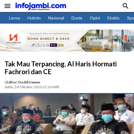


Lensa
Hukrim
Nasional
Dunia
Opini
Ekobis
Spo
Tak Mau Terpancing, Al Haris Hormati
Fachrori dan CE
|
Editor: Doddi Irawan
Sabtu, 24 Oktober 2020 22:26 WIB