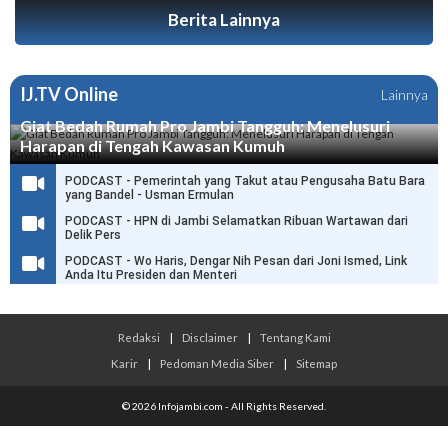
Berita Lainnya
IJ.TV Online
Lainnya
Giat Bedah Rumah Pro Jambi Tangguh: Menelusuri
Harapan di Tengah Kawasan Kumuh
PODCAST - Pemerintah yang Takut atau Pengusaha Batu Bara
yang Bandel - Usman Ermulan
PODCAST - HPN di Jambi Selamatkan Ribuan Wartawan dari
Delik Pers
PODCAST - Wo Haris, Dengar Nih Pesan dari Joni Ismed, Link
Anda Itu Presiden dan Menteri
Redaksi
|
Disclaimer
|
Tentang Kami
Karir
|
Pedoman Media Siber
|
Sitemap
© 2026 Infojambi.com - All Rights Reserved.