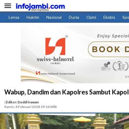

Lensa
Hukrim
Nasional
Dunia
Opini
Ekobis
Spo
Wabup, Dandim dan Kapolres Sambut Kapol
|
Editor: Doddi Irawan
Kamis, 8 Februari 2018 19:16 WIB