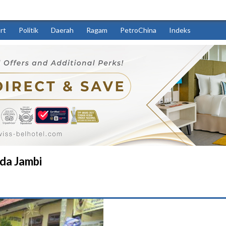
rt
Politik
Daerah
Ragam
PetroChina
Indeks
da Jambi