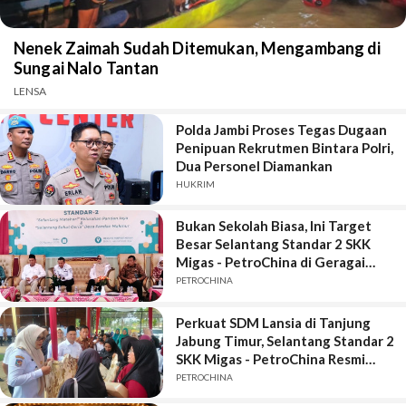
Nenek Zaimah Sudah Ditemukan, Mengambang di
Sungai Nalo Tantan
LENSA
Polda Jambi Proses Tegas Dugaan
Penipuan Rekrutmen Bintara Polri,
Dua Personel Diamankan
HUKRIM
Bukan Sekolah Biasa, Ini Target
Besar Selantang Standar 2 SKK
Migas - PetroChina di Geragai
Tanjung Jabung Timur
PETROCHINA
Perkuat SDM Lansia di Tanjung
Jabung Timur, Selantang Standar 2
SKK Migas - PetroChina Resmi
Bergulir di Geragai
PETROCHINA