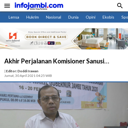


Lensa
Hukrim
Nasional
Dunia
Opini
Ekobis
Spo
Akhir Perjalanan Komisioner Sanusi…
|
Editor: Doddi Irawan
Jumat, 30 April 2021 04:25 WIB