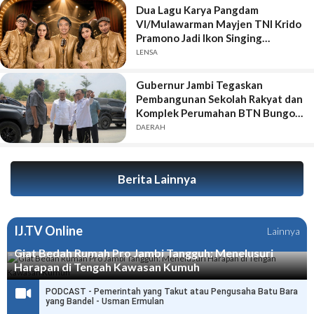
Dua Lagu Karya Pangdam
VI/Mulawarman Mayjen TNI Krido
Pramono Jadi Ikon Singing
Competition HUT Ke-81 RI
LENSA
Gubernur Jambi Tegaskan
Pembangunan Sekolah Rakyat dan
Komplek Perumahan BTN Bungo
Green City Harus Sejalan
DAERAH
Berita Lainnya
IJ.TV Online
Lainnya
Giat Bedah Rumah Pro Jambi Tangguh: Menelusuri
Harapan di Tengah Kawasan Kumuh
PODCAST - Pemerintah yang Takut atau Pengusaha Batu Bara
yang Bandel - Usman Ermulan