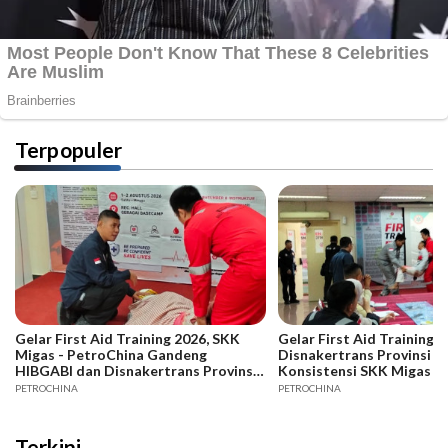
Terpopuler
Gelar First Aid Training 2026, SKK
Gelar First Aid Training B
Migas - PetroChina Gandeng
Disnakertrans Provinsi Ja
HIBGABI dan Disnakertrans Provinsi
Konsistensi SKK Migas -
Jambi
PETROCHINA
PETROCHINA
Terkini