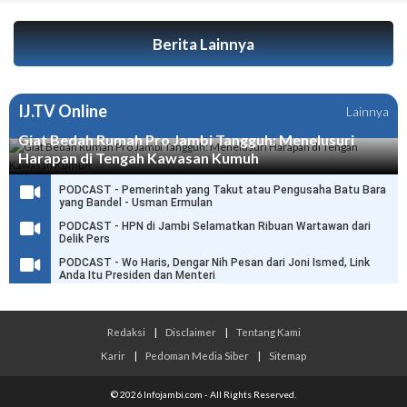
Berita Lainnya
IJ.TV Online
Lainnya
Giat Bedah Rumah Pro Jambi Tangguh: Menelusuri
Harapan di Tengah Kawasan Kumuh
PODCAST - Pemerintah yang Takut atau Pengusaha Batu Bara
yang Bandel - Usman Ermulan
PODCAST - HPN di Jambi Selamatkan Ribuan Wartawan dari
Delik Pers
PODCAST - Wo Haris, Dengar Nih Pesan dari Joni Ismed, Link
Anda Itu Presiden dan Menteri
Redaksi
|
Disclaimer
|
Tentang Kami
Karir
|
Pedoman Media Siber
|
Sitemap
© 2026 Infojambi.com - All Rights Reserved.