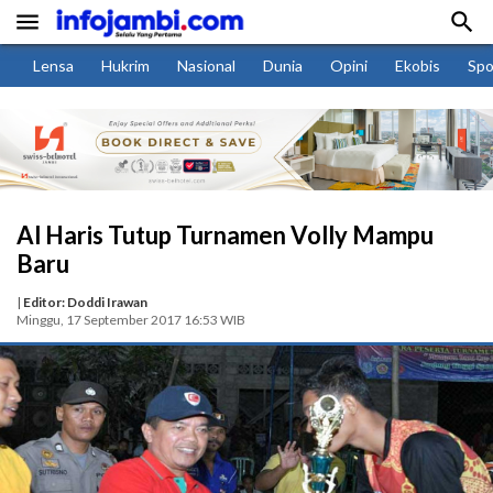


Lensa
Hukrim
Nasional
Dunia
Opini
Ekobis
Spo
Al Haris Tutup Turnamen Volly Mampu
Baru
|
Editor: Doddi Irawan
Minggu, 17 September 2017 16:53 WIB