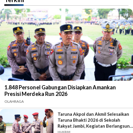
1.848 Personel Gabungan Disiapkan Amankan
Presisi Merdeka Run 2026
OLAHRAGA
Taruna Akpol dan Akmil Selesaikan
Taruna Bhakti 2026 di Sekolah
Rakyat Jambi, Kegiatan Berlangsung
Aman dan Lancar
HUKRIM