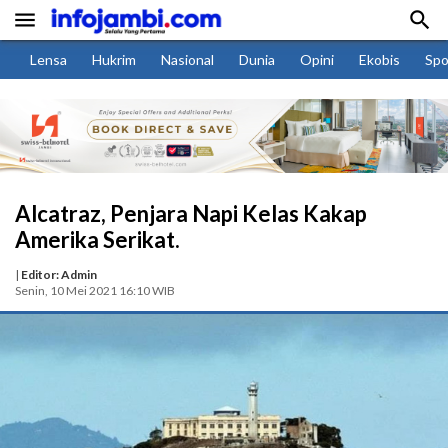


Lensa
Hukrim
Nasional
Dunia
Opini
Ekobis
Spo
Alcatraz, Penjara Napi Kelas Kakap
Amerika Serikat.
|
Editor: Admin
Senin, 10 Mei 2021 16:10 WIB