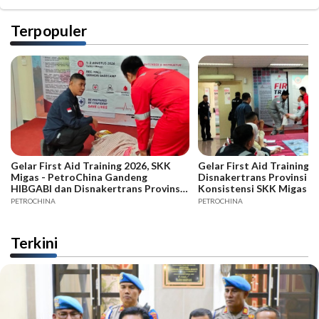
Terpopuler
Gelar First Aid Training 2026, SKK
Gelar First Aid Training B
Migas - PetroChina Gandeng
Disnakertrans Provinsi Ja
HIBGABI dan Disnakertrans Provinsi
Konsistensi SKK Migas -
Jambi
PETROCHINA
PETROCHINA
Terkini