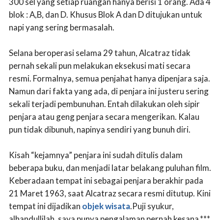
300 sel yang setiap ruangan hanya berisi 1 orang. Ada 4
blok : A,B, dan D. Khusus Blok A dan D ditujukan untuk
napi yang sering bermasalah.
Selana beroperasi selama 29 tahun, Alcatraz tidak
pernah sekali pun melakukan eksekusi mati secara
resmi. Formalnya, semua penjahat hanya dipenjara saja.
Namun dari fakta yang ada, di penjara ini justeru sering
sekali terjadi pembunuhan. Entah dilakukan oleh sipir
penjara atau geng penjara secara mengerikan. Kalau
pun tidak dibunuh, napinya sendiri yang bunuh diri.
Kisah “kejamnya” penjara ini sudah ditulis dalam
beberapa buku, dan menjadi latar belakang puluhan film.
Keberadaan tempat ini sebagai penjara berakhir pada
21 Maret 1963, saat Alcatraz secara resmi ditutup. Kini
tempat ini dijadikan
objek wisata
.Puji syukur,
alhandullilah, saya punya pengalaman pernah kesana.***