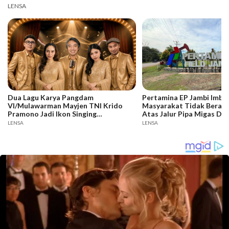
LENSA
Dua Lagu Karya Pangdam
Pertamina EP Jambi Imba
VI/Mulawarman Mayjen TNI Krido
Masyarakat Tidak Berakti
Pramono Jadi Ikon Singing
Atas Jalur Pipa Migas De
Competition HUT Ke-81 RI
Keselamatan Bersama
LENSA
LENSA