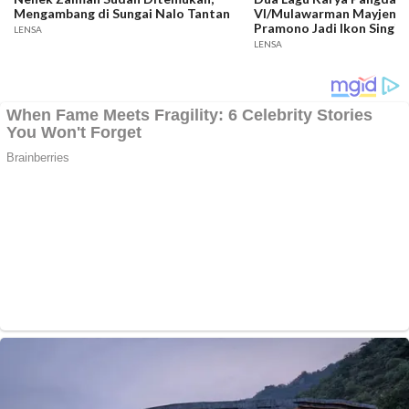
Mengambang di Sungai Nalo Tantan
VI/Mulawarman Mayjen T
Pramono Jadi Ikon Singin
LENSA
Competition HUT Ke-81 
LENSA