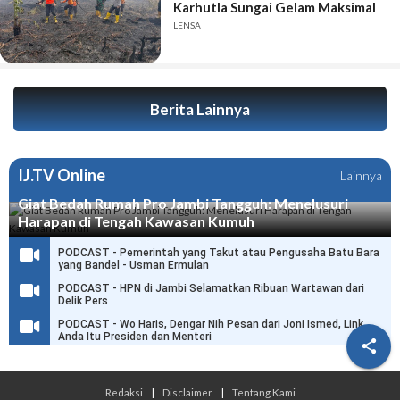
Karhutla Sungai Gelam Maksimal
LENSA
Berita Lainnya
IJ.TV Online
Lainnya
Giat Bedah Rumah Pro Jambi Tangguh: Menelusuri
Harapan di Tengah Kawasan Kumuh
PODCAST - Pemerintah yang Takut atau Pengusaha Batu Bara
yang Bandel - Usman Ermulan
PODCAST - HPN di Jambi Selamatkan Ribuan Wartawan dari
Delik Pers
PODCAST - Wo Haris, Dengar Nih Pesan dari Joni Ismed, Link
Anda Itu Presiden dan Menteri

Redaksi
|
Disclaimer
|
Tentang Kami