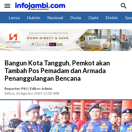


Lensa
Hukrim
Nasional
Dunia
Opini
Ekobis
Spo
Bangun Kota Tangguh, Pemkot akan
Tambah Pos Pemadam dan Armada
Penanggulangan Bencana
Reporter: PKJ
|
Editor: Admin
Selasa, 26 Agustus 2025 11:02 WIB