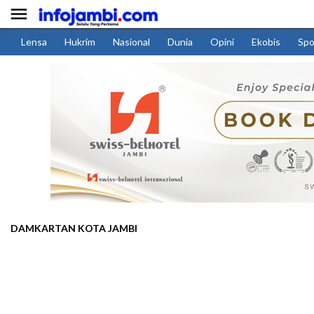

Lensa
Hukrim
Nasional
Dunia
Opini
Ekobis
Spo
DAMKARTAN KOTA JAMBI