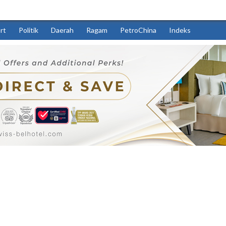
rt
Politik
Daerah
Ragam
PetroChina
Indeks