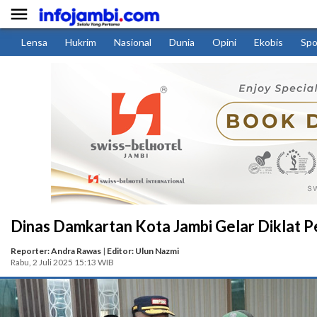

Lensa
Hukrim
Nasional
Dunia
Opini
Ekobis
Spo
Dinas Damkartan Kota Jambi Gelar Diklat 
Reporter: Andra Rawas
|
Editor: Ulun Nazmi
Rabu, 2 Juli 2025 15:13 WIB