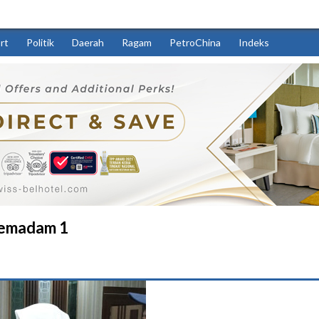
rt
Politik
Daerah
Ragam
PetroChina
Indeks
Pemadam 1