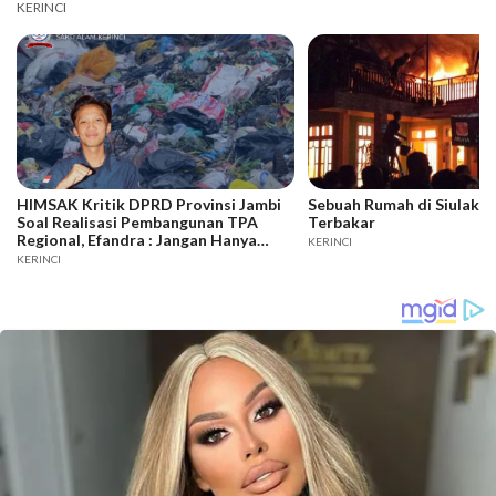
KERINCI
HIMSAK Kritik DPRD Provinsi Jambi
Sebuah Rumah di Siulak L
Soal Realisasi Pembangunan TPA
Terbakar
Regional, Efandra : Jangan Hanya
KERINCI
Suarakan Jalur Evakuasi
KERINCI