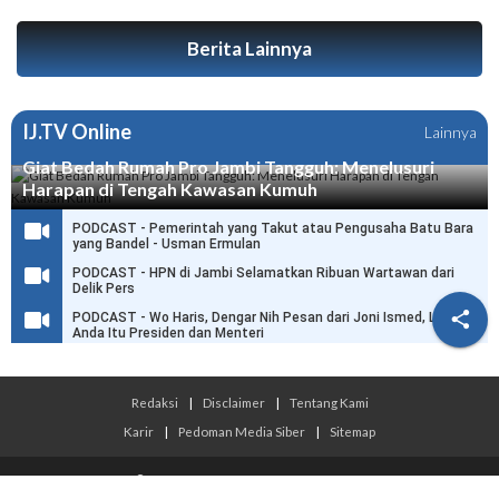
Berita Lainnya
IJ.TV Online
Lainnya
Giat Bedah Rumah Pro Jambi Tangguh: Menelusuri
Harapan di Tengah Kawasan Kumuh
PODCAST - Pemerintah yang Takut atau Pengusaha Batu Bara
yang Bandel - Usman Ermulan
PODCAST - HPN di Jambi Selamatkan Ribuan Wartawan dari
Delik Pers

PODCAST - Wo Haris, Dengar Nih Pesan dari Joni Ismed, Link
Anda Itu Presiden dan Menteri
Redaksi
|
Disclaimer
|
Tentang Kami
Karir
|
Pedoman Media Siber
|
Sitemap
© 2026 Infojambi.com - All Rights Reserved.