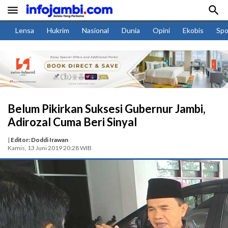


Lensa
Hukrim
Nasional
Dunia
Opini
Ekobis
Spo
Belum Pikirkan Suksesi Gubernur Jambi,
Adirozal Cuma Beri Sinyal
|
Editor: Doddi Irawan
Kamis, 13 Juni 2019 20:28 WIB