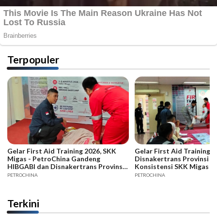
Terpopuler
Gelar First Aid Training 2026, SKK
Gelar First Aid Training B
Migas - PetroChina Gandeng
Disnakertrans Provinsi Ja
HIBGABI dan Disnakertrans Provinsi
Konsistensi SKK Migas -
Jambi
PETROCHINA
PETROCHINA
Terkini