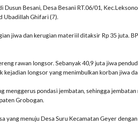
 di Dusun Besani, Desa Besani RT.06/01, Kec.Lekso
Ubadillah Ghifari (7).
gian jiwa dan kerugian materiil ditaksir Rp 35 juta
reng rawan longsor. Sebanyak 40,9 juta jiwa pendud
yak kejadian longsor yang menimbulkan korban jiwa d
yang menggerus pondasi jembatan, sehingga jembatan
paten Grobogan.
desa yang menuju Desa Suru Kecamatan Geyer denga