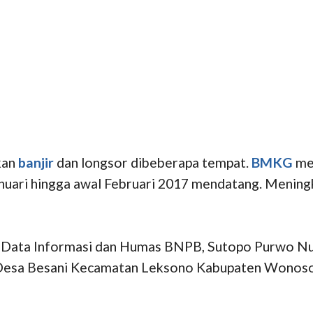
kan
banjir
dan longsor dibeberapa tempat.
BMKG
mem
anuari hingga awal Februari 2017 mendatang. Mening
sat Data Informasi dan Humas BNPB, Sutopo Purwo N
Desa Besani Kecamatan Leksono Kabupaten Wonosobo