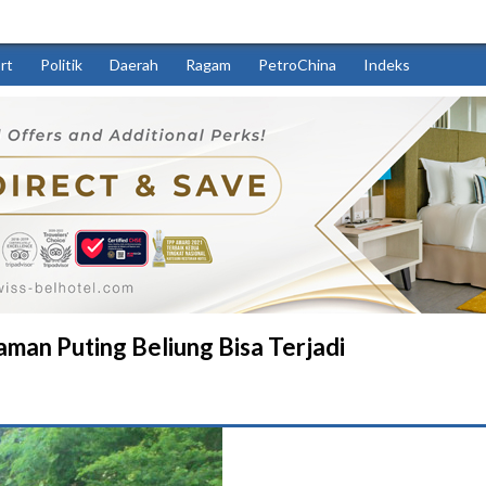
rt
Politik
Daerah
Ragam
PetroChina
Indeks
an Puting Beliung Bisa Terjadi