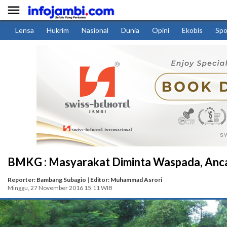

Lensa
Hukrim
Nasional
Dunia
Opini
Ekobis
Spo
BMKG : Masyarakat Diminta Waspada, Ancam
Reporter: Bambang Subagio
|
Editor: Muhammad Asrori
Minggu, 27 November 2016 15:11 WIB