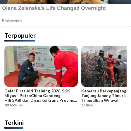
Terpopuler
Gelar First Aid Training 2026, SKK
Kemarau Berkepanjangan,
Migas - PetroChina Gandeng
Tanjung Jabung Timur La
HIBGABI dan Disnakertrans Provinsi
Tinggalkan Wilayah
Jambi
PETROCHINA
DAERAH
Terkini