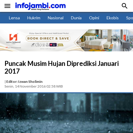


Lensa
Hukrim
Nasional
Dunia
Opini
Ekobis
Spo
Puncak Musim Hujan Diprediksi Januari
2017
|
Editor: Izwan Sholimin
Senin, 14 November 2016 02:58 WIB