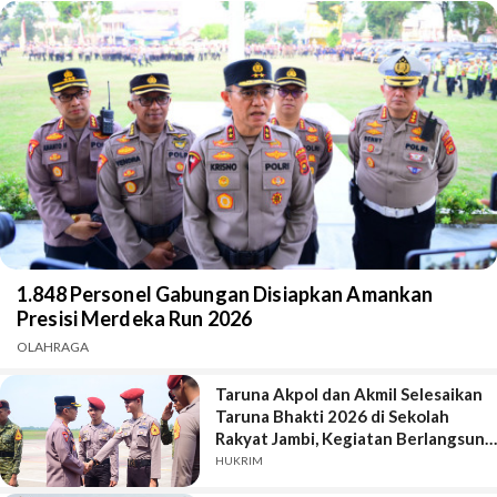
1.848 Personel Gabungan Disiapkan Amankan
Presisi Merdeka Run 2026
OLAHRAGA
Taruna Akpol dan Akmil Selesaikan
Taruna Bhakti 2026 di Sekolah
Rakyat Jambi, Kegiatan Berlangsung
Aman dan Lancar
HUKRIM