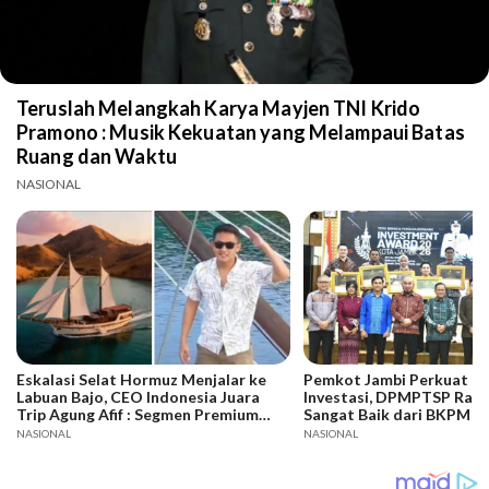
Teruslah Melangkah Karya Mayjen TNI Krido
Pramono : Musik Kekuatan yang Melampaui Batas
Ruang dan Waktu
NASIONAL
Eskalasi Selat Hormuz Menjalar ke
Pemkot Jambi Perkuat Da
Labuan Bajo, CEO Indonesia Juara
Investasi, DPMPTSP Raih
Trip Agung Afif : Segmen Premium
Sangat Baik dari BKPM
Bertahan, Adaptasi Jadi Kunci
NASIONAL
NASIONAL