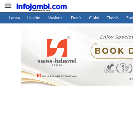

Lensa
Hukrim
Nasional
Dunia
Opini
Ekobis
Spo