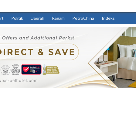
rt
Politik
Daerah
Ragam
PetroChina
Indeks