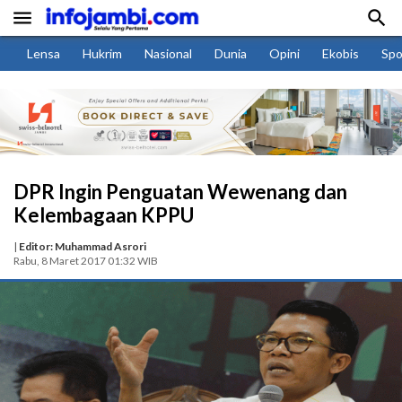


Lensa
Hukrim
Nasional
Dunia
Opini
Ekobis
Spo
DPR Ingin Penguatan Wewenang dan
Kelembagaan KPPU
|
Editor: Muhammad Asrori
Rabu, 8 Maret 2017 01:32 WIB