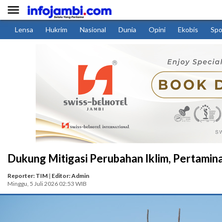

Lensa
Hukrim
Nasional
Dunia
Opini
Ekobis
Spo
Dukung Mitigasi Perubahan Iklim, Pertamin
Reporter: TIM
|
Editor: Admin
Minggu, 5 Juli 2026 02:53 WIB