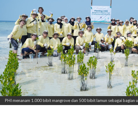
PHI menanam 1.000 bibit mangrove dan 500 bibit lamun sebagai bagian upa