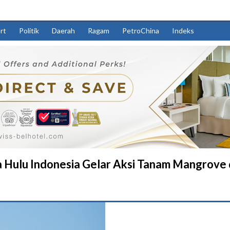
rt
Politik
Daerah
Ragam
PetroChina
Indeks
a Hulu Indonesia Gelar Aksi Tanam Mangrove 