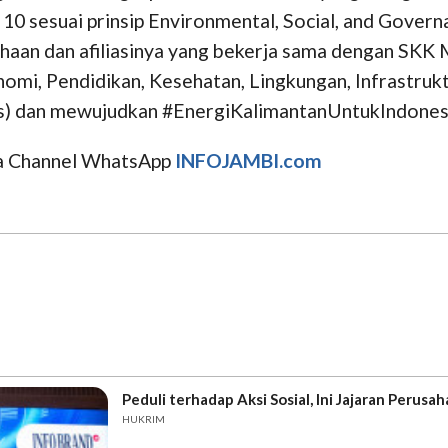
 10 sesuai prinsip Environmental, Social, and Gover
sahaan dan afiliasinya yang bekerja sama dengan SK
onomi, Pendidikan, Kesehatan, Lingkungan, Infrastr
s) dan mewujudkan #EnergiKalimantanUntukIndones
uga Channel WhatsApp
INFOJAMBI.com
Peduli terhadap Aksi Sosial, Ini Jajaran Peru
HUKRIM