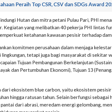
erusahaan Peraih Top CSR, CSV dan SDGs Award 2
Lindungi Hutan dan mitra petani Pulau Pari, PHI men
ir. Kegiatan yang melibatkan 40 pekerja PHI lintas f
memperkuat ketahanan kawasan pesisir terhadap dam
nkan komitmen perusahaan dalam menjaga kelestari
i lingkungan, tetapi juga bagi masyarakat di sekitar
pencapaian Tujuan Pembangunan Berkelanjutan (Susta
 Layak dan Pertumbuhan Ekonomi), Tujuan 13 (Penang
dari ekosistem blue carbon, yaitu ekosistem pesis
an hingga ratusan tahun. Selain berfungsi sebagai h
 pantai dari abrasi, meredam energi gelombang, men