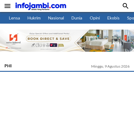


Lensa
Hukrim
Nasional
Dunia
Opini
Ekobis
Spo
PHI
Minggu, 9 Agustus 2026