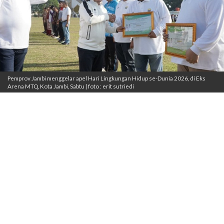
Pemprov Jambi menggelar apel Hari Lingkungan Hidup se-Dunia 2026, di Eks
Arena MTQ, Kota Jambi, Sabtu | foto : erit sutriedi