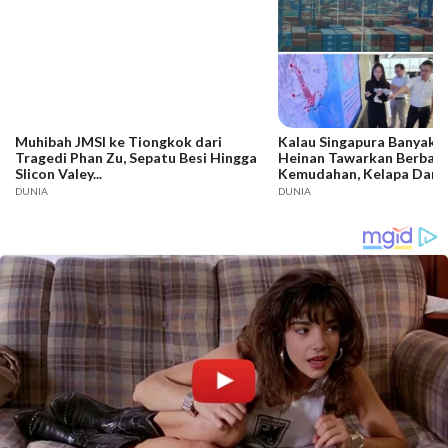
Muhibah JMSI ke Tiongkok dari
Kalau Singapura Banyak T
Tragedi Phan Zu, Sepatu Besi Hingga
Heinan Tawarkan Berbaga
Slicon Valey...
Kemudahan, Kelapa Dari
Sudah Masuk, Bagaimana
DUNIA
DUNIA
Jambi..?