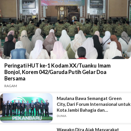
Peringati HUT ke-1 Kodam XX/Tuanku Imam
Bonjol, Korem 042/Garuda Putih Gelar Doa
Bersama
RAGAM
Maulana Bawa Semangat Green
City, Dari Forum Internasional untuk
Kota Jambi Bahagia dan
Berkelanjutan
DUNIA
Wawako Diza Ajak Masyarakat