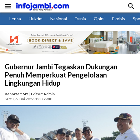


Lensa
Hukrim
Nasional
Dunia
Opini
Ekobis
Spo
Gubernur Jambi Tegaskan Dukungan
Penuh Memperkuat Pengelolaan
Lingkungan Hidup
Reporter: MY
|
Editor: Admin
Sabtu, 6 Juni 2026 12:08 WIB