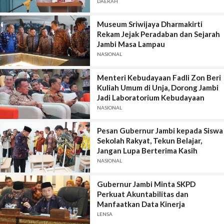
Bentengi Diri
DAERAH
Museum Sriwijaya Dharmakirti
Rekam Jejak Peradaban dan Sejarah
Jambi Masa Lampau
NASIONAL
Menteri Kebudayaan Fadli Zon Beri
Kuliah Umum di Unja, Dorong Jambi
Jadi Laboratorium Kebudayaan
NASIONAL
Pesan Gubernur Jambi kepada Siswa
Sekolah Rakyat, Tekun Belajar,
Jangan Lupa Berterima Kasih
NASIONAL
Gubernur Jambi Minta SKPD
Perkuat Akuntabilitas dan
Manfaatkan Data Kinerja
LENSA