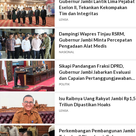
Gubernur Jambi Lantik Lima Pejabat
Eselon II, Tekankan Kekompakan
Tim dan Integritas
LENSA
Dampingi Wapres Tinjau RSRM,
Gubernur Jambi Minta Percepatan
Pengadaan Alat Medis
NASIONAL
Sikapi Pandangan Fraksi DPRD,
Gubernur Jambi Jabarkan Evaluasi
dan Capaian Pertanggungjawaban
APBD 2025
POLITIK
Isu Raibnya Uang Rakyat Jambi Rp1,5
Triliun Dipastikan Hoaks
LENSA
Perkembangan Pembangunan Jambi