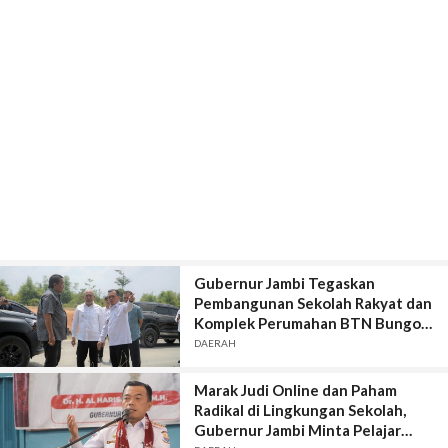
Gubernur Jambi Tegaskan
Pembangunan Sekolah Rakyat dan
Komplek Perumahan BTN Bungo
Green City Harus Sejalan
DAERAH
Marak Judi Online dan Paham
Radikal di Lingkungan Sekolah,
Gubernur Jambi Minta Pelajar