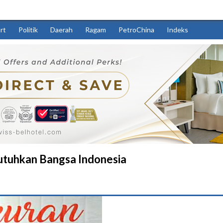
rt
Politik
Daerah
Ragam
PetroChina
Indeks
ibutuhkan Bangsa Indonesia