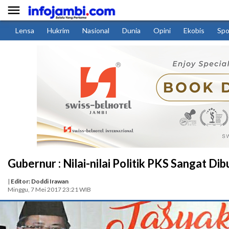

Lensa
Hukrim
Nasional
Dunia
Opini
Ekobis
Spo
Gubernur : Nilai-nilai Politik PKS Sangat D
|
Editor: Doddi Irawan
Minggu, 7 Mei 2017 23:21 WIB