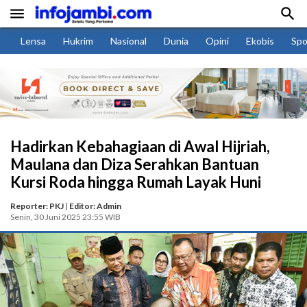


Lensa
Hukrim
Nasional
Dunia
Opini
Ekobis
Spo
Hadirkan Kebahagiaan di Awal Hijriah,
Maulana dan Diza Serahkan Bantuan
Kursi Roda hingga Rumah Layak Huni
Reporter: PKJ
|
Editor: Admin
Senin, 30 Juni 2025 23:55 WIB