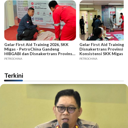
Gelar First Aid Training 2026, SKK
Gelar First Aid Training B
Migas - PetroChina Gandeng
Disnakertrans Provinsi Ja
HIBGABI dan Disnakertrans Provinsi
Konsistensi SKK Migas -
Jambi
PETROCHINA
PETROCHINA
Terkini