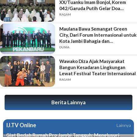
XX/Tuanku Imam Bonjol, Korem
042/Garuda Putih Gelar Doa
Bersama
RAGAM
Maulana Bawa Semangat Green
City, Dari Forum Internasional untuk
Kota Jambi Bahagia dan
Berkelanjutan
DUNIA
Wawako Diza Ajak Masyarakat
Bangun Kesadaran Lingkungan
Lewat Festival Teater Internasional
RAGAM
Berita Lainnya
IJ.TV Online
Lainnya
Giat Bedah Rumah Pro Jambi Tangguh: Menelusuri