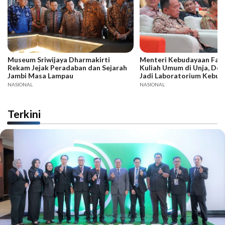
Museum Sriwijaya Dharmakirti
Menteri Kebudayaan Fadli
Rekam Jejak Peradaban dan Sejarah
Kuliah Umum di Unja, Dor
Jambi Masa Lampau
Jadi Laboratorium Kebud
NASIONAL
NASIONAL
Terkini