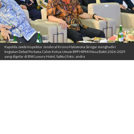
Kapolda Jambi Inspektur Jenderal Krisno Halomona Siregar menghadiri
kegiatan Debat Pertama Calon Ketua Umum BPP HIPMI Masa Bakti 2026-2029
yang digelar di BW Luxury Hotel, Sabtu | foto : andra