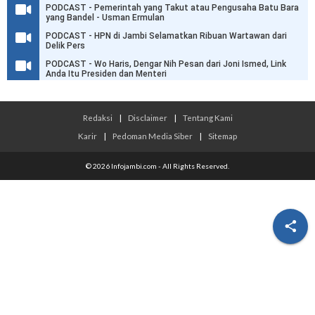
PODCAST - Pemerintah yang Takut atau Pengusaha Batu Bara
yang Bandel - Usman Ermulan
PODCAST - HPN di Jambi Selamatkan Ribuan Wartawan dari
Delik Pers
PODCAST - Wo Haris, Dengar Nih Pesan dari Joni Ismed, Link
Anda Itu Presiden dan Menteri
Redaksi
|
Disclaimer
|
Tentang Kami
Karir
|
Pedoman Media Siber
|
Sitemap
© 2026 Infojambi.com - All Rights Reserved.
