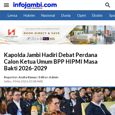


Lensa
Hukrim
Nasional
Dunia
Opini
Ekobis
Spo
Kapolda Jambi Hadiri Debat Perdana
Calon Ketua Umum BPP HIPMI Masa
Bakti 2026-2029
Reporter: Andra Rawas
|
Editor: Admin
Sabtu, 9 Mei 2026 20:08 WIB