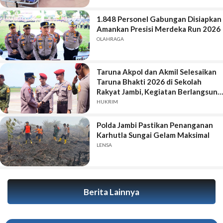
1.848 Personel Gabungan Disiapkan
Amankan Presisi Merdeka Run 2026
OLAHRAGA
Taruna Akpol dan Akmil Selesaikan
Taruna Bhakti 2026 di Sekolah
Rakyat Jambi, Kegiatan Berlangsung
Aman dan Lancar
HUKRIM
Polda Jambi Pastikan Penanganan
Karhutla Sungai Gelam Maksimal
LENSA
Berita Lainnya