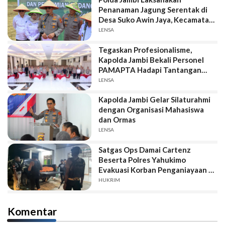
Penanaman Jagung Serentak di
Desa Suko Awin Jaya, Kecamatan
Sekernan
LENSA
Tegaskan Profesionalisme,
Kapolda Jambi Bekali Personel
PAMAPTA Hadapi Tantangan
Kamtibmas
LENSA
Kapolda Jambi Gelar Silaturahmi
dengan Organisasi Mahasiswa
dan Ormas
LENSA
Satgas Ops Damai Cartenz
Beserta Polres Yahukimo
Evakuasi Korban Penganiayaan di
Yahukimo, Diduga Ulah
HUKRIM
Simpatisan KKB
Komentar