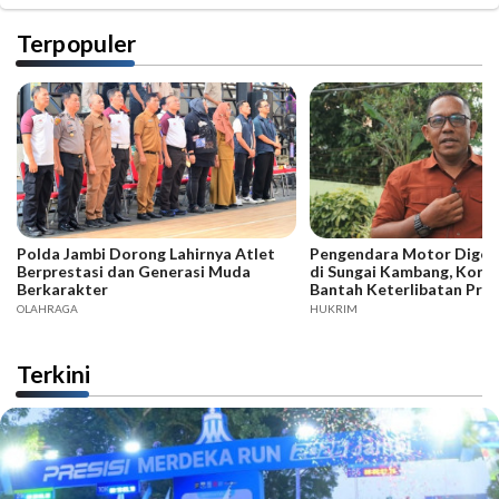
Terpopuler
Polda Jambi Dorong Lahirnya Atlet
Pengendara Motor Digeb
Berprestasi dan Generasi Muda
di Sungai Kambang, Kore
Berkarakter
Bantah Keterlibatan Praj
OLAHRAGA
HUKRIM
Terkini