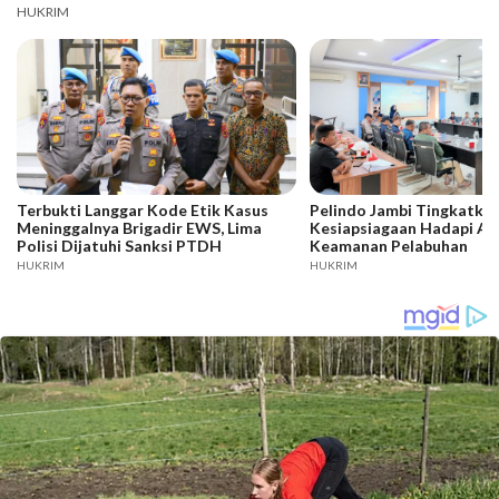
HUKRIM
Terbukti Langgar Kode Etik Kasus
Pelindo Jambi Tingkatka
Meninggalnya Brigadir EWS, Lima
Kesiapsiagaan Hadapi A
Polisi Dijatuhi Sanksi PTDH
Keamanan Pelabuhan
HUKRIM
HUKRIM