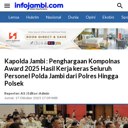


Lensa
Hukrim
Nasional
Dunia
Opini
Ekobis
Spo
Kapolda Jambi : Penghargaan Kompolnas
Award 2025 Hasil Kerja keras Seluruh
Personel Polda Jambi dari Polres Hingga
Polsek
Reporter: AS
|
Editor: Admin
Jumat, 17 Oktober 2025 17:09 WIB