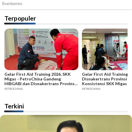
Terpopuler
Gelar First Aid Training 2026, SKK
Gelar First Aid Training B
Migas - PetroChina Gandeng
Disnakertrans Provinsi Ja
HIBGABI dan Disnakertrans Provinsi
Konsistensi SKK Migas -
Jambi
PETROCHINA
PETROCHINA
Terkini