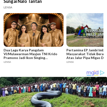
Sungai Nalo Tantan
LENSA
Dua Lagu Karya Pangdam
Pertamina EP Jambi Imba
VI/Mulawarman Mayjen TNI Krido
Masyarakat Tidak Berakti
Pramono Jadi Ikon Singing
Atas Jalur Pipa Migas De
Competition HUT Ke-81 RI
Keselamatan Bersama
LENSA
LENSA