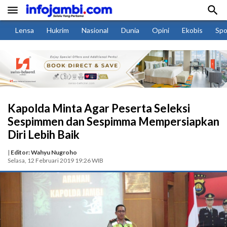


Lensa
Hukrim
Nasional
Dunia
Opini
Ekobis
Spo
Kapolda Minta Agar Peserta Seleksi
Sespimmen dan Sespimma Mempersiapkan
Diri Lebih Baik
|
Editor: Wahyu Nugroho
Selasa, 12 Februari 2019 19:26 WIB