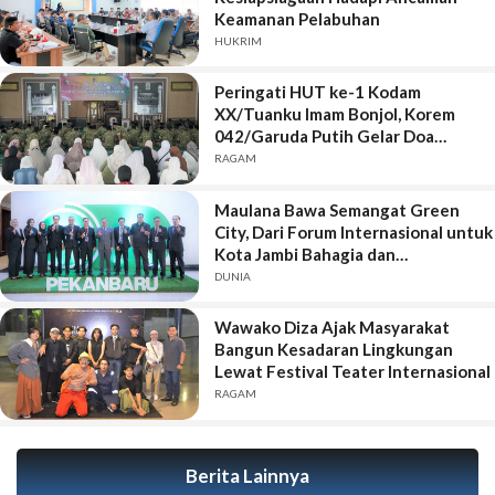
Keamanan Pelabuhan
HUKRIM
Peringati HUT ke-1 Kodam
XX/Tuanku Imam Bonjol, Korem
042/Garuda Putih Gelar Doa
Bersama
RAGAM
Maulana Bawa Semangat Green
City, Dari Forum Internasional untuk
Kota Jambi Bahagia dan
Berkelanjutan
DUNIA
Wawako Diza Ajak Masyarakat
Bangun Kesadaran Lingkungan
Lewat Festival Teater Internasional
RAGAM
Berita Lainnya