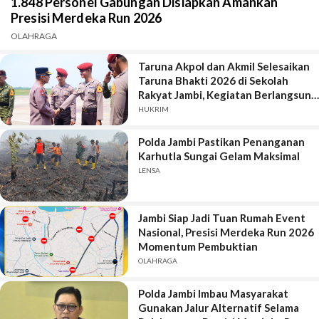
1.848 Personel Gabungan Disiapkan Amankan
Presisi Merdeka Run 2026
OLAHRAGA
Taruna Akpol dan Akmil Selesaikan
Taruna Bhakti 2026 di Sekolah
Rakyat Jambi, Kegiatan Berlangsung
Aman dan Lancar
HUKRIM
Polda Jambi Pastikan Penanganan
Karhutla Sungai Gelam Maksimal
LENSA
Jambi Siap Jadi Tuan Rumah Event
Nasional, Presisi Merdeka Run 2026
Momentum Pembuktian
OLAHRAGA
Polda Jambi Imbau Masyarakat
Gunakan Jalur Alternatif Selama