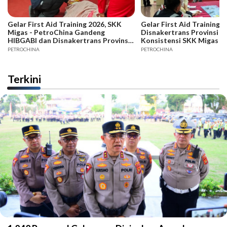
Gelar First Aid Training 2026, SKK
Gelar First Aid Training B
Migas - PetroChina Gandeng
Disnakertrans Provinsi Ja
HIBGABI dan Disnakertrans Provinsi
Konsistensi SKK Migas -
Jambi
PETROCHINA
PETROCHINA
Terkini