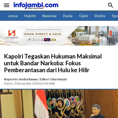


Lensa
Hukrim
Nasional
Dunia
Opini
Ekobis
Spo
Kapolri Tegaskan Hukuman Maksimal
untuk Bandar Narkoba: Fokus
Pemberantasan dari Hulu ke Hilir
Reporter: Andra Rawas
|
Editor: Ulun Nazmi
Kamis, 5 Desember 2024 20:45 WIB