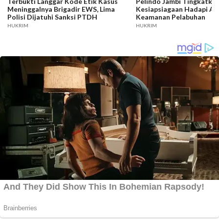
Terbukti Langgar Kode Etik Kasus
Pelindo Jambi Tingkatka
Meninggalnya Brigadir EWS, Lima
Kesiapsiagaan Hadapi A
Polisi Dijatuhi Sanksi PTDH
Keamanan Pelabuhan
HUKRIM
HUKRIM