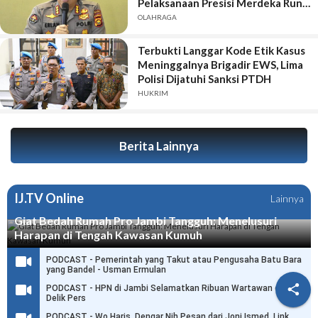
Pelaksanaan Presisi Merdeka Run
2026
OLAHRAGA
Terbukti Langgar Kode Etik Kasus
Meninggalnya Brigadir EWS, Lima
Polisi Dijatuhi Sanksi PTDH
HUKRIM
Berita Lainnya
IJ.TV Online
Lainnya
Giat Bedah Rumah Pro Jambi Tangguh: Menelusuri
Harapan di Tengah Kawasan Kumuh
PODCAST - Pemerintah yang Takut atau Pengusaha Batu Bara
yang Bandel - Usman Ermulan

PODCAST - HPN di Jambi Selamatkan Ribuan Wartawan dari
Delik Pers
PODCAST - Wo Haris, Dengar Nih Pesan dari Joni Ismed, Link