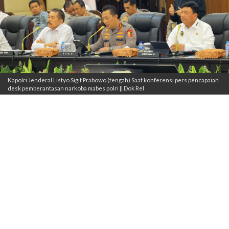
Kapolri Jenderal Listyo Sigit Prabowo (tengah) Saat konferensi pers pencapaian
desk pemberantasan narkoba mabes polri || Dok Rel