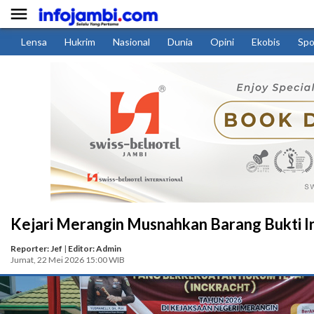

Lensa
Hukrim
Nasional
Dunia
Opini
Ekobis
Spo
Kejari Merangin Musnahkan Barang Bukti In
Reporter: Jef
|
Editor: Admin
Jumat, 22 Mei 2026 15:00 WIB