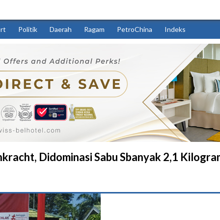
rt
Politik
Daerah
Ragam
PetroChina
Indeks
kracht, Didominasi Sabu Sbanyak 2,1 Kilogra