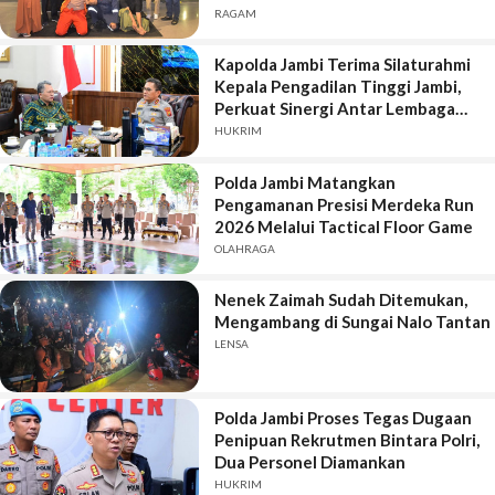
RAGAM
Kapolda Jambi Terima Silaturahmi
Kepala Pengadilan Tinggi Jambi,
Perkuat Sinergi Antar Lembaga
Penegak Hukum
HUKRIM
Polda Jambi Matangkan
Pengamanan Presisi Merdeka Run
2026 Melalui Tactical Floor Game
OLAHRAGA
Nenek Zaimah Sudah Ditemukan,
Mengambang di Sungai Nalo Tantan
LENSA
Polda Jambi Proses Tegas Dugaan
Penipuan Rekrutmen Bintara Polri,
Dua Personel Diamankan
HUKRIM