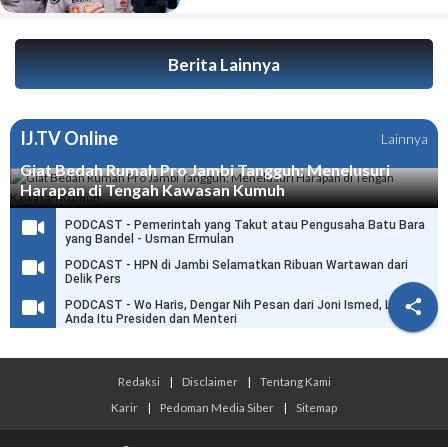
Berita Lainnya
IJ.TV Online
Lainnya
Giat Bedah Rumah Pro Jambi Tangguh: Menelusuri
Harapan di Tengah Kawasan Kumuh
PODCAST - Pemerintah yang Takut atau Pengusaha Batu Bara
yang Bandel - Usman Ermulan
PODCAST - HPN di Jambi Selamatkan Ribuan Wartawan dari
Delik Pers

PODCAST - Wo Haris, Dengar Nih Pesan dari Joni Ismed, Link
Anda Itu Presiden dan Menteri
Redaksi
|
Disclaimer
|
Tentang Kami
Karir
|
Pedoman Media Siber
|
Sitemap