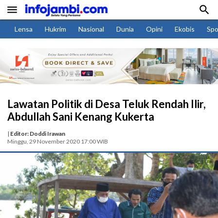


Lensa
Hukrim
Nasional
Dunia
Opini
Ekobis
Spo
Lawatan Politik di Desa Teluk Rendah Ilir,
Abdullah Sani Kenang Kukerta
|
Editor: Doddi Irawan
Minggu, 29 November 2020 17:00 WIB