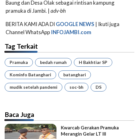
Baung dan Desa Olak sebagai rintisan kampung
pramuka di Jambi. |
adv-bh
BERITA KAMI ADA DI
GOOGLE NEWS
| Ikuti juga
Channel WhatsApp
INFOJAMBI.com
Tag Terkait
Pramuka
bedah rumah
H Bakhtiar SP
Kominfo Batanghari
batanghari
mudik setelah pandemi
soc-bh
DS
Baca Juga
Kwarcab Gerakan Pramuka
Merangin Gelar LT III