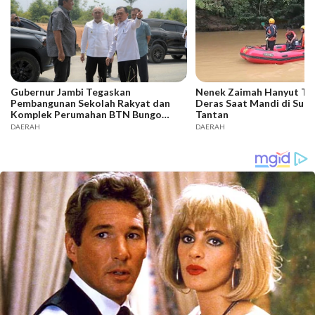
Gubernur Jambi Tegaskan
Nenek Zaimah Hanyut Ter
Pembangunan Sekolah Rakyat dan
Deras Saat Mandi di Sung
Komplek Perumahan BTN Bungo
Tantan
Green City Harus Sejalan
DAERAH
DAERAH