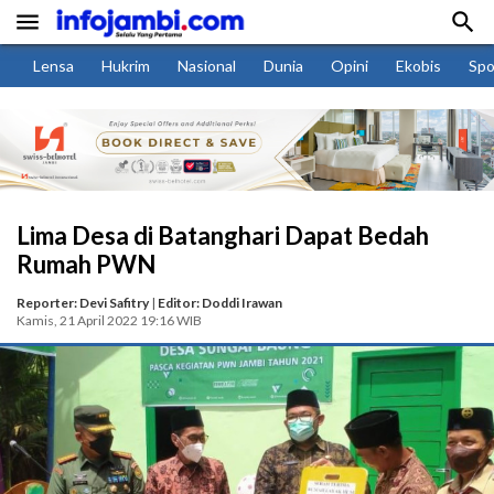


Lensa
Hukrim
Nasional
Dunia
Opini
Ekobis
Spo
Lima Desa di Batanghari Dapat Bedah
Rumah PWN
Reporter: Devi Safitry
|
Editor: Doddi Irawan
Kamis, 21 April 2022 19:16 WIB