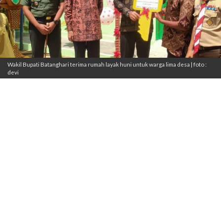
Wakil Bupati Batanghari terima rumah layak huni untuk warga lima desa | foto :
devi