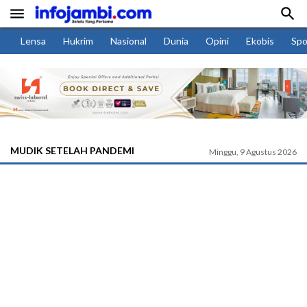


Lensa
Hukrim
Nasional
Dunia
Opini
Ekobis
Spo
MUDIK SETELAH PANDEMI
Minggu, 9 Agustus 2026