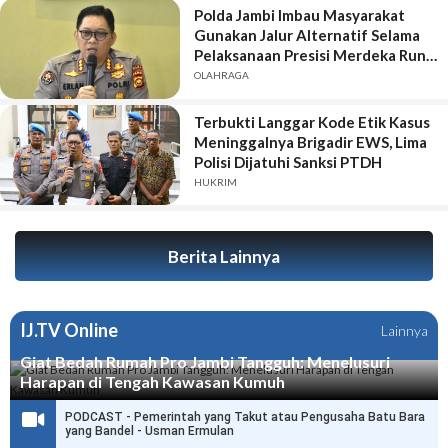
Polda Jambi Imbau Masyarakat
Gunakan Jalur Alternatif Selama
Pelaksanaan Presisi Merdeka Run
2026
OLAHRAGA
Terbukti Langgar Kode Etik Kasus
Meninggalnya Brigadir EWS, Lima
Polisi Dijatuhi Sanksi PTDH
HUKRIM
Berita Lainnya
IJ.TV Online
Lainnya
Giat Bedah Rumah Pro Jambi Tangguh: Menelusuri
Harapan di Tengah Kawasan Kumuh
PODCAST - Pemerintah yang Takut atau Pengusaha Batu Bara
yang Bandel - Usman Ermulan