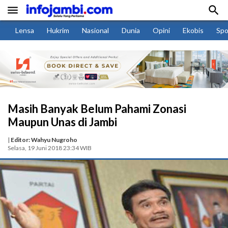


Lensa
Hukrim
Nasional
Dunia
Opini
Ekobis
Spo
Masih Banyak Belum Pahami Zonasi
Maupun Unas di Jambi
|
Editor: Wahyu Nugroho
Selasa, 19 Juni 2018 23:34 WIB