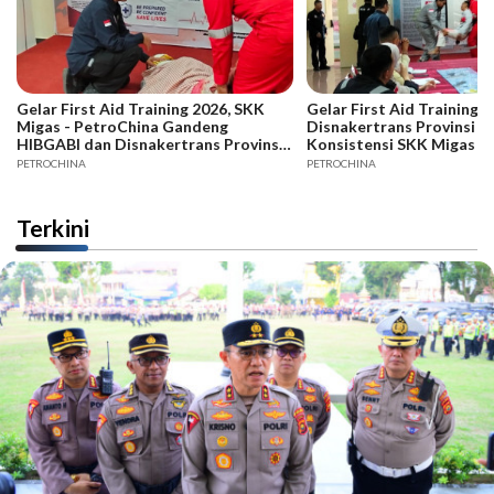
Gelar First Aid Training 2026, SKK
Gelar First Aid Training B
Migas - PetroChina Gandeng
Disnakertrans Provinsi Ja
HIBGABI dan Disnakertrans Provinsi
Konsistensi SKK Migas -
Jambi
PETROCHINA
PETROCHINA
Terkini