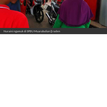
Nuraini ngamuk di SPBU Muarabulian || raden