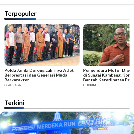
Terpopuler
Polda Jambi Dorong Lahirnya Atlet
Pengendara Motor Digeb
Berprestasi dan Generasi Muda
di Sungai Kambang, Kore
Berkarakter
Bantah Keterlibatan Praj
OLAHRAGA
HUKRIM
Terkini