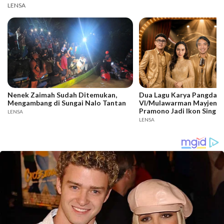
LENSA
Nenek Zaimah Sudah Ditemukan,
Dua Lagu Karya Pangdam
Mengambang di Sungai Nalo Tantan
VI/Mulawarman Mayjen T
Pramono Jadi Ikon Singin
LENSA
Competition HUT Ke-81 
LENSA