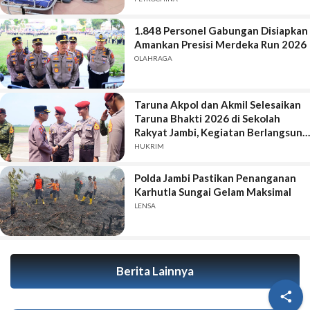
1.848 Personel Gabungan Disiapkan
Amankan Presisi Merdeka Run 2026
OLAHRAGA
Taruna Akpol dan Akmil Selesaikan
Taruna Bhakti 2026 di Sekolah
Rakyat Jambi, Kegiatan Berlangsung
Aman dan Lancar
HUKRIM
Polda Jambi Pastikan Penanganan
Karhutla Sungai Gelam Maksimal
LENSA
Berita Lainnya
