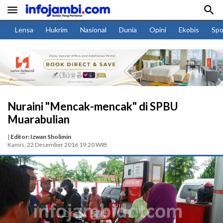


Lensa
Hukrim
Nasional
Dunia
Opini
Ekobis
Spo
Nuraini "Mencak-mencak" di SPBU
Muarabulian
|
Editor: Izwan Sholimin
Kamis, 22 Desember 2016 19:20 WIB