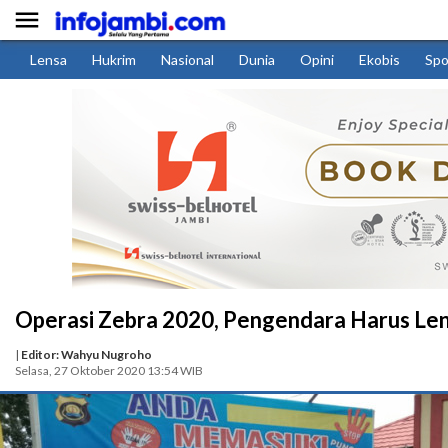

Lensa
Hukrim
Nasional
Dunia
Opini
Ekobis
Spo
Operasi Zebra 2020, Pengendara Harus Len
|
Editor: Wahyu Nugroho
Selasa, 27 Oktober 2020 13:54 WIB