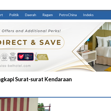
rt
Politik
Daerah
Ragam
PetroChina
Indeks
gkapi Surat-surat Kendaraan