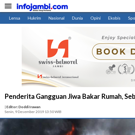

Lensa
Hukrim
Nasional
Dunia
Opini
Ekobis
Spo
Penderita Gangguan Jiwa Bakar Rumah, Seb
|
Editor: Doddi Irawan
Senin, 9 Desember 2019 13:50 WIB