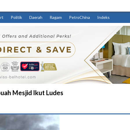
rt
Politik
Daerah
Ragam
PetroChina
Indeks
uah Mesjid Ikut Ludes