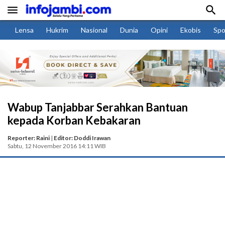


Lensa
Hukrim
Nasional
Dunia
Opini
Ekobis
Spo
Wabup Tanjabbar Serahkan Bantuan
kepada Korban Kebakaran
Reporter: Raini
|
Editor: Doddi Irawan
Sabtu, 12 November 2016 14:11 WIB