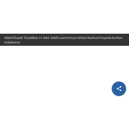
Wakil Bupati Tanjabbar, H. Amir Sakib saat menyerahkan bantuan kepada korban
kebakaran
