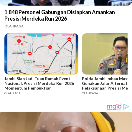
1.848 Personel Gabungan Disiapkan Amankan
Presisi Merdeka Run 2026
OLAHRAGA
Jambi Siap Jadi Tuan Rumah Event
Polda Jambi Imbau Masya
Nasional, Presisi Merdeka Run 2026
Gunakan Jalur Alternatif
Momentum Pembuktian
Pelaksanaan Presisi Mer
2026
OLAHRAGA
OLAHRAGA