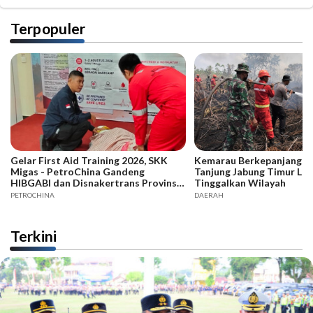
Terpopuler
Gelar First Aid Training 2026, SKK
Kemarau Berkepanjangan,
Migas - PetroChina Gandeng
Tanjung Jabung Timur La
HIBGABI dan Disnakertrans Provinsi
Tinggalkan Wilayah
Jambi
PETROCHINA
DAERAH
Terkini