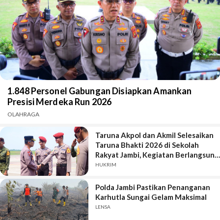
1.848 Personel Gabungan Disiapkan Amankan
Presisi Merdeka Run 2026
OLAHRAGA
Taruna Akpol dan Akmil Selesaikan
Taruna Bhakti 2026 di Sekolah
Rakyat Jambi, Kegiatan Berlangsung
Aman dan Lancar
HUKRIM
Polda Jambi Pastikan Penanganan
Karhutla Sungai Gelam Maksimal
LENSA