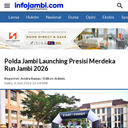


Lensa
Hukrim
Nasional
Dunia
Opini
Ekobis
Spo
Polda Jambi Launching Presisi Merdeka
Run Jambi 2026
Reporter: Andra Rawas
|
Editor: Admin
Sabtu, 6 Juni 2026 12:24 WIB