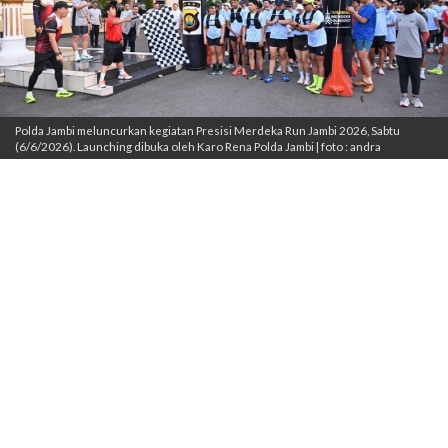
Polda Jambi meluncurkan kegiatan Presisi Merdeka Run Jambi 2026, Sabtu
(6/6/2026). Launching dibuka oleh Karo Rena Polda Jambi | foto : andra