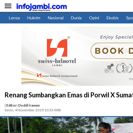

Lensa
Hukrim
Nasional
Dunia
Opini
Ekobis
Spo
Renang Sumbangkan Emas di Porwil X Suma
|
Editor: Doddi Irawan
Senin, 4 November 2019 10:33 WIB