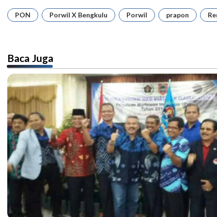
PON
Porwil X Bengkulu
Porwil
prapon
Re
Baca Juga