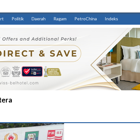
rt
Politik
Daerah
Ragam
PetroChina
Indeks
tera