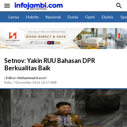


Lensa
Hukrim
Nasional
Dunia
Opini
Ekobis
Spo
Setnov: Yakin RUU Bahasan DPR
Berkualitas Baik
|
Editor: Muhammad Asrori
Rabu, 7 Desember 2016 14:17 WIB