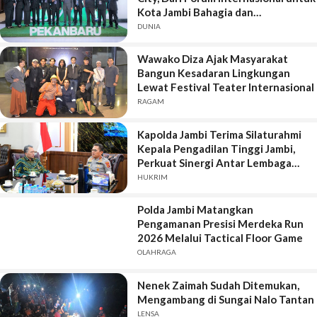
Kota Jambi Bahagia dan
Berkelanjutan
DUNIA
Wawako Diza Ajak Masyarakat
Bangun Kesadaran Lingkungan
Lewat Festival Teater Internasional
RAGAM
Kapolda Jambi Terima Silaturahmi
Kepala Pengadilan Tinggi Jambi,
Perkuat Sinergi Antar Lembaga
Penegak Hukum
HUKRIM
Polda Jambi Matangkan
Pengamanan Presisi Merdeka Run
2026 Melalui Tactical Floor Game
OLAHRAGA
Nenek Zaimah Sudah Ditemukan,
Mengambang di Sungai Nalo Tantan
LENSA