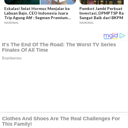
Eskalasi Selat Hormuz Menjalar ke
Pemkot Jambi Perkuat Da
Labuan Bajo, CEO Indonesia Juara
Investasi, DPMPTSP Raih
Trip Agung Afif : Segmen Premium
Sangat Baik dari BKPM
Bertahan, Adaptasi Jadi Kunci
NASIONAL
NASIONAL