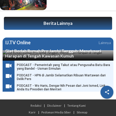
Berita Lainnya
IJ.TV Online
Lainnya
Giat Bedah Rumah Pro Jambi Tangguh: Menelusuri
Harapan di Tengah Kawasan Kumuh
PODCAST - Pemerintah yang Takut atau Pengusaha Batu Bara
yang Bandel - Usman Ermulan
PODCAST - HPN di Jambi Selamatkan Ribuan Wartawan dari
Delik Pers
PODCAST - Wo Haris, Dengar Nih Pesan dari Joni Ismed, Link
Anda Itu Presiden dan Menteri

Redaksi
|
Disclaimer
|
Tentang Kami
Karir
|
Pedoman Media Siber
|
Sitemap