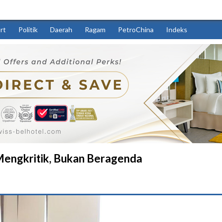
rt
Politik
Daerah
Ragam
PetroChina
Indeks
 Mengkritik, Bukan Beragenda