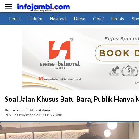

Lensa
Hukrim
Nasional
Dunia
Opini
Ekobis
Spo
Soal Jalan Khusus Batu Bara, Publik Hanya
Reporter: -
|
Editor: Admin
Rabu, 5 November 2025 08:27 WIB