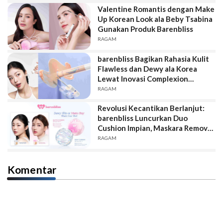
Valentine Romantis dengan Make
Up Korean Look ala Beby Tsabina
Gunakan Produk Barenbliss
RAGAM
barenbliss Bagikan Rahasia Kulit
Flawless dan Dewy ala Korea
Lewat Inovasi Complexion
Terbaru
RAGAM
Revolusi Kecantikan Berlanjut:
barenbliss Luncurkan Duo
Cushion Impian, Maskara Remover
Cepat dan Lip Balm Multifungsi
RAGAM
Komentar