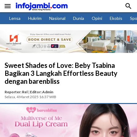


Lensa
Hukrim
Nasional
Dunia
Opini
Ekobis
Spo
Sweet Shades of Love: Beby Tsabina
Bagikan 3 Langkah Effortless Beauty
dengan barenbliss
Reporter: Rel
|
Editor: Admin
Selasa, 4 Maret 2025 16:37 WIB