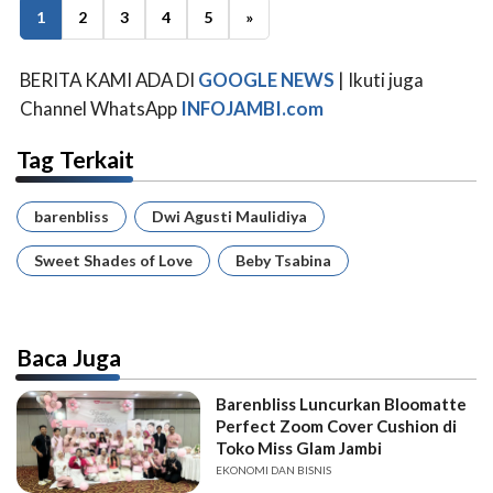
1
2
3
4
5
»
BERITA KAMI ADA DI
GOOGLE NEWS
| Ikuti juga
Channel WhatsApp
INFOJAMBI.com
Tag Terkait
barenbliss
Dwi Agusti Maulidiya
Sweet Shades of Love
Beby Tsabina
Baca Juga
Barenbliss Luncurkan Bloomatte
Perfect Zoom Cover Cushion di
Toko Miss Glam Jambi
EKONOMI DAN BISNIS