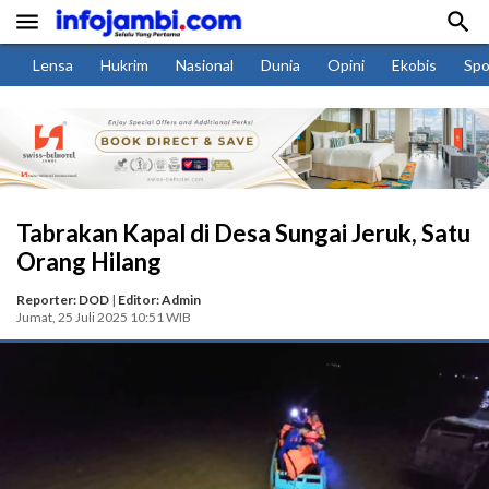


Lensa
Hukrim
Nasional
Dunia
Opini
Ekobis
Spo
Tabrakan Kapal di Desa Sungai Jeruk, Satu
Orang Hilang
Reporter: DOD
|
Editor: Admin
Jumat, 25 Juli 2025 10:51 WIB