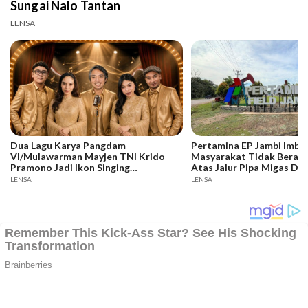
Sungai Nalo Tantan
LENSA
Dua Lagu Karya Pangdam
Pertamina EP Jambi Imba
VI/Mulawarman Mayjen TNI Krido
Masyarakat Tidak Berakti
Pramono Jadi Ikon Singing
Atas Jalur Pipa Migas De
Competition HUT Ke-81 RI
Keselamatan Bersama
LENSA
LENSA