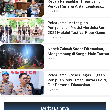
Kepala Pengadilan Tinggi Jambi,
Perkuat Sinergi Antar Lembaga
Penegak Hukum
HUKRIM
Polda Jambi Matangkan
Pengamanan Presisi Merdeka Run
2026 Melalui Tactical Floor Game
OLAHRAGA
Nenek Zaimah Sudah Ditemukan,
Mengambang di Sungai Nalo Tantan
LENSA
Polda Jambi Proses Tegas Dugaan
Penipuan Rekrutmen Bintara Polri,
Dua Personel Diamankan
HUKRIM
Berita Lainnya