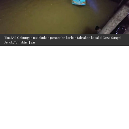
Tim SAR Gabungan melakukan pencarian korban tabrakan kapal di Desa Sungai
Jeruk, Tanjabtim | sar