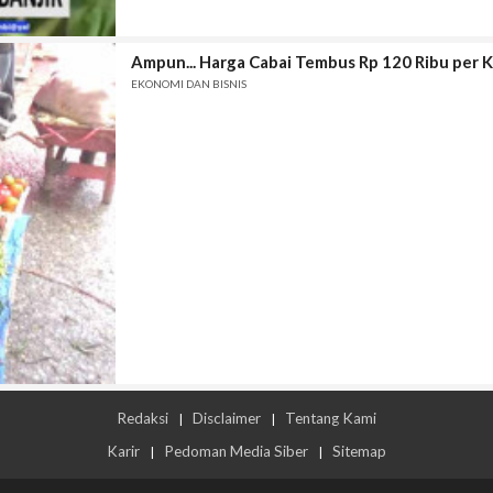
Ampun... Harga Cabai Tembus Rp 120 Ribu per 
EKONOMI DAN BISNIS
Redaksi
Disclaimer
Tentang Kami
|
|
Karir
Pedoman Media Siber
Sitemap
|
|