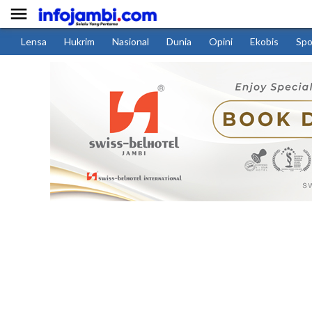

Lensa
Hukrim
Nasional
Dunia
Opini
Ekobis
Spo