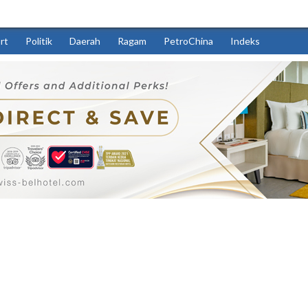
rt
Politik
Daerah
Ragam
PetroChina
Indeks