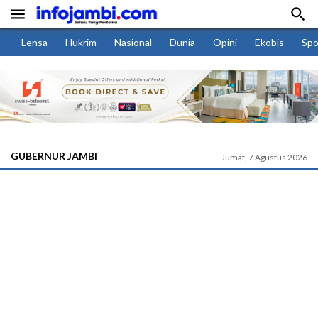


Lensa
Hukrim
Nasional
Dunia
Opini
Ekobis
Spo
GUBERNUR JAMBI
Jumat, 7 Agustus 2026